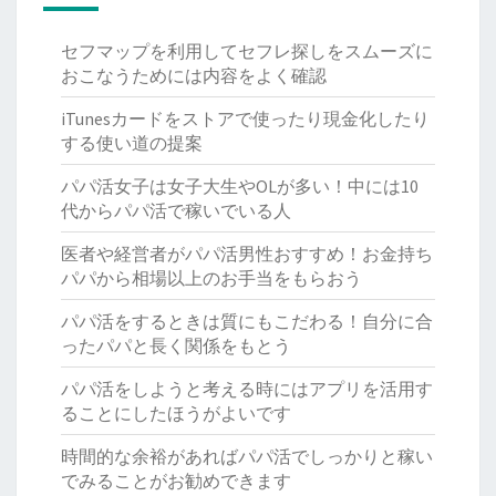
な
う
た
セフマップを利用してセフレ探しをスムーズに
め
おこなうためには内容をよく確認
に
iTunesカードをストアで使ったり現金化したり
は
する使い道の提案
内
容
パパ活女子は女子大生やOLが多い！中には10
を
代からパパ活で稼いでいる人
よ
く
医者や経営者がパパ活男性おすすめ！お金持ち
確
パパから相場以上のお手当をもらおう
認
パパ活をするときは質にもこだわる！自分に合
ったパパと長く関係をもとう
パパ活をしようと考える時にはアプリを活用す
ることにしたほうがよいです
時間的な余裕があればパパ活でしっかりと稼い
でみることがお勧めできます