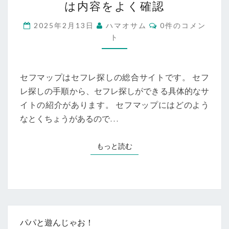
は内容をよく確認
ッ
プ
コ
2025年2月13日
ハマオサム
0件のコメン
を
メ
ト
利
ン
ト
用
し
て
セフマップはセフレ探しの総合サイトです。 セフ
セ
レ探しの手順から、セフレ探しができる具体的なサ
フ
イトの紹介があります。 セフマップにはどのよう
レ
探
なとくちょうがあるので…
し
を
もっと読む
もっと読む
ス
ム
ー
ズ
に
お
こ
パパと遊んじゃお！