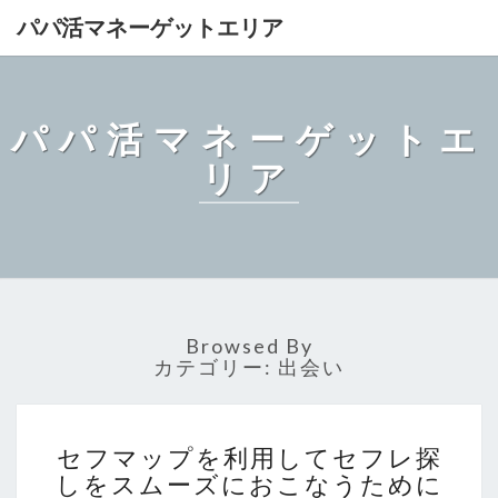
パパ活マネーゲットエリア
パパ活マネーゲットエ
リア
Browsed By
カテゴリー:
出会い
セ
セフマップを利用してセフレ探
フ
しをスムーズにおこなうために
マ